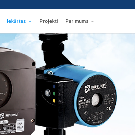
Iekārtas
Projekti
Par mums