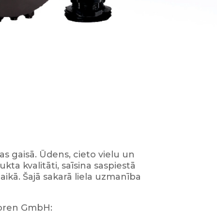
s gaisā. Ūdens, cieto vielu un
ta kvalitāti, saīsina saspiestā
aikā. Šajā sakarā liela uzmanība
soren GmbH: