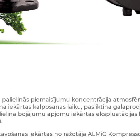
 palielinās piemaisījumu koncentrācija atmosfēra
a iekārtas kalpošanas laiku, pasliktina galaproduk
lielina bojājumu apjomu iekārtas ekspluatācijas l
.
tavošanas iekārtas no ražotāja ALMiG Kompres