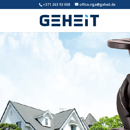
+371 263 93 008
office.riga@geheit.de